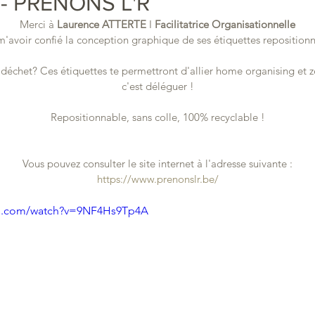
s - PRENONS L'R
Merci à 
Laurence ATTERTE
 I 
Facilitatrice Organisationnelle
m'avoir confié la conception graphique de ses étiquettes repositionn
 déchet? Ces étiquettes te permettront d'allier home organising et z
c'est déléguer !
Repositionnable, sans colle, 100% recyclable !
Vous pouvez consulter le site internet à l'adresse suivante :
https://www.prenonslr.be/
be.com/watch?v=9NF4Hs9Tp4A