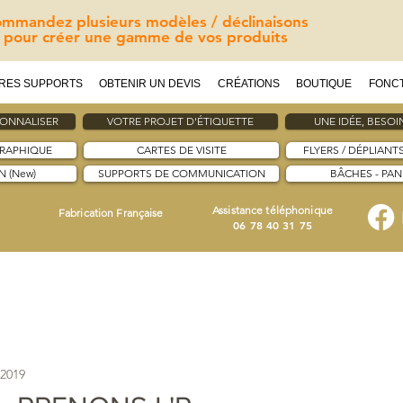
mmandez plusieurs modèles / déclinaisons
pour créer une gamme de vos produits
RES SUPPORTS
OBTENIR UN DEVIS
CRÉATIONS
BOUTIQUE
FONC
SONNALISER
VOTRE PROJET D'ÉTIQUETTE
UNE IDÉE, BESOIN
GRAPHIQUE
CARTES DE VISITE
FLYERS / DÉPLIANT
 (New)
SUPPORTS DE COMMUNICATION
BÂCHES - PA
Assistance téléphonique
Fabrication Française
06 78 40 31 75
 2019