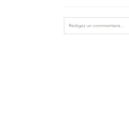
Rédigez un commentaire...
Évolution de nos tarifs à
compter du lundi 1er juin
2026