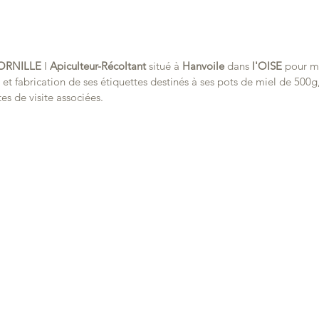
CORNILLE
 I 
Apiculteur-Récoltant 
situé à 
Hanvoile
 dans 
l'OISE
 pour m'
t fabrication de ses étiquettes destinés à ses pots de miel de 500g,
es de visite associées.