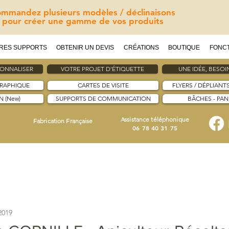
mmandez plusieurs modèles / déclinaisons
pour créer une gamme de vos produits
RES SUPPORTS
OBTENIR UN DEVIS
CRÉATIONS
BOUTIQUE
FONC
SONNALISER
VOTRE PROJET D'ÉTIQUETTE
UNE IDÉE, BESOIN
GRAPHIQUE
CARTES DE VISITE
FLYERS / DÉPLIANT
 (New)
SUPPORTS DE COMMUNICATION
BÂCHES - PA
Assistance téléphonique
Fabrication Française
06 78 40 31 75
2019