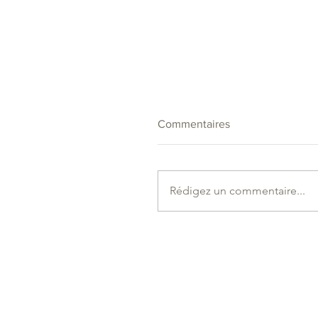
Commentaires
Rédigez un commentaire...
Évolution de nos tarifs à
compter du lundi 1er juin
2026