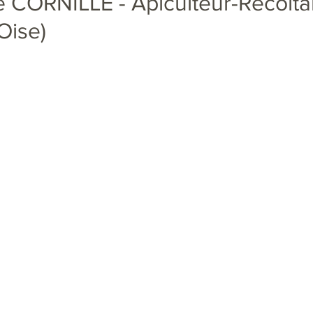
 CORNILLE - Apiculteur-Récoltan
Oise)