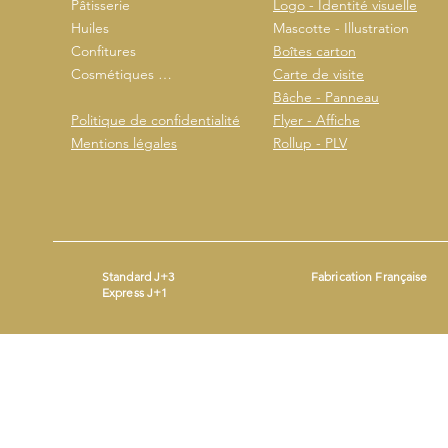
Pâtisserie
Logo - Identité visuelle
Huiles
Mascotte - Illustration
Confitures
Boîtes carton
Cosmétiques …
Carte de visite
Bâche - Panneau
Politique de confidentialité
Flyer - Affiche
Mentions légales
Rollup - PLV
Standard J+3
Fabrication Française
Express J+1
Mentions légales
- ©2026 by
- Produit avec
Wix.com
Beestickers
SIRET : 93365690200014 - Mail :
contact@beestickers.org
I Tel : 06