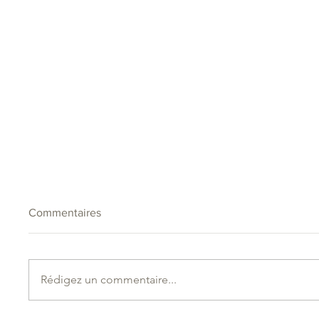
Commentaires
Rédigez un commentaire...
Évolution de nos tarifs à
RUCHER 