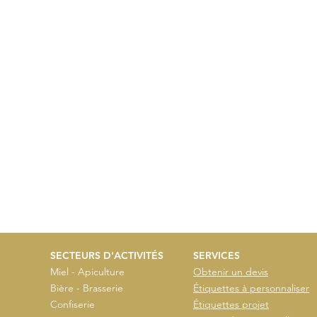
SECTEURS D'ACTIVITÉS
SERVICES
Miel - Apiculture
Obtenir un devis
Bière - Brasserie
Étiquettes à personnaliser
Confiserie
Étiquettes projet