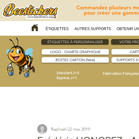
Commandez plusieurs mod
pour créer une gamme
ÉTIQUETTES
AUTRES SUPPORTS
OBTENIR UN
ÉTIQUETTES À PERSONNALISER
VOTRE PRO
LOGO - CHARTE GRAPHIQUE
CART
BOITES CARTON (New)
SUPPORTS 
Standard J+3
Fabrication Française
Express J+1
Raphaël
22 mai 2019