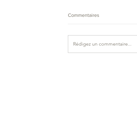
Commentaires
Rédigez un commentaire...
Évolution de nos tarifs à
compter du lundi 1er juin
2026