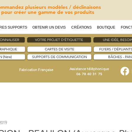
mmandez plusieurs modèles / déclinaisons
pour créer une gamme de vos produits
RES SUPPORTS
OBTENIR UN DEVIS
CRÉATIONS
BOUTIQUE
FONC
SONNALISER
VOTRE PROJET D'ÉTIQUETTE
UNE IDÉE, BESOIN
GRAPHIQUE
CARTES DE VISITE
FLYERS / DÉPLIANT
 (New)
SUPPORTS DE COMMUNICATION
BÂCHES - PA
Assistance téléphonique
Fabrication Française
06 78 40 31 75
2019