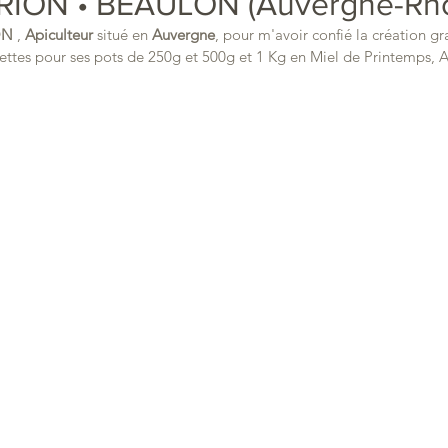
RION • BEAULON (Auvergne-Rhô
ON
 , 
Apiculteur
 situé en 
Auvergne
, pour m'avoir confié la création gr
ettes pour ses pots de 250g et 500g et 1 Kg en Miel de Printemps, A