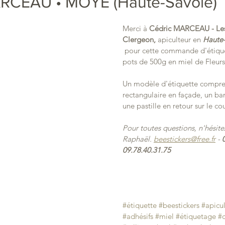
RCEAU • MOYE (Haute-Savoie)
Merci à 
Cédric MARCEAU - Les
Clergeon,
 apiculteur en 
Haute
 pour cette commande d'étiquet
pots de 500g en miel de Fleurs
Un modèle d'étiquette compren
rectangulaire en façade, un ba
une pastille en retour sur le co
Pour toutes questions, n'hésite
Raphaël. 
beestickers@free.fr
 - 
09.78.40.31.75
#étiquette
#beestickers
#apicu
#adhésifs
#miel
#étiquetage
#