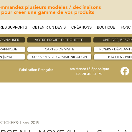
mmandez plusieurs modèles / déclinaisons
pour créer une gamme de vos produits
RES SUPPORTS
OBTENIR UN DEVIS
CRÉATIONS
BOUTIQUE
FONC
SONNALISER
VOTRE PROJET D'ÉTIQUETTE
UNE IDÉE, BESOIN
GRAPHIQUE
CARTES DE VISITE
FLYERS / DÉPLIANT
 (New)
SUPPORTS DE COMMUNICATION
BÂCHES - PA
Assistance téléphonique
Fabrication Française
06 78 40 31 75
ESTICKERS
1 nov. 2019