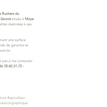
 Ruchers du 
-Savoie
 située à 
Moye
tes destinées à ses 
.
ant une surface 
nde de garantie et 
uvercle.
z pas à me contacter : 
06.78.40.31.75 - 
lture
#apiculteur
créationgraphique