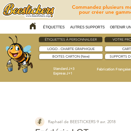
Commandez plusieurs mod
pour créer une gamme
ÉTIQUETTES
AUTRES SUPPORTS
OBTENIR UN
ÉTIQUETTES À PERSONNALISER
VOTRE PRO
LOGO - CHARTE GRAPHIQUE
CART
BOITES CARTON (New)
SUPPORTS 
Standard J+3
Fabrication Française
Express J+1
Raphaël de BEESTICKERS
9 avr. 2018