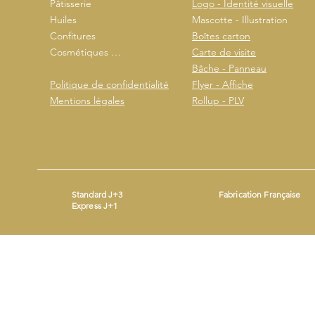
Pâtisserie
Logo - Identité visuelle
Huiles
Mascotte - Illustration
Confitures
Boîtes carton
Cosmétiques …
Carte de visite
Bâche - Panneau
Politique de confidentialité
Flyer - Affiche
Mentions légales
Rollup - PLV
Standard J+3
Fabrication Française
Express J+1
Mentions légales
- ©2026 by
- Produit avec
Wix.com
Beestickers
SIRET : 93365690200014 - Mail :
contact@beestickers.org
I Tel : 06