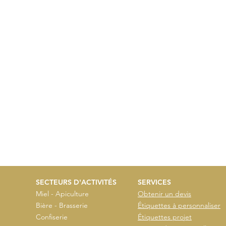
SECTEURS D'ACTIVITÉS
SERVICES
Miel - Apiculture
Obtenir un devis
Bière - Brasserie
Étiquettes à personnaliser
Confiserie
Étiquettes projet