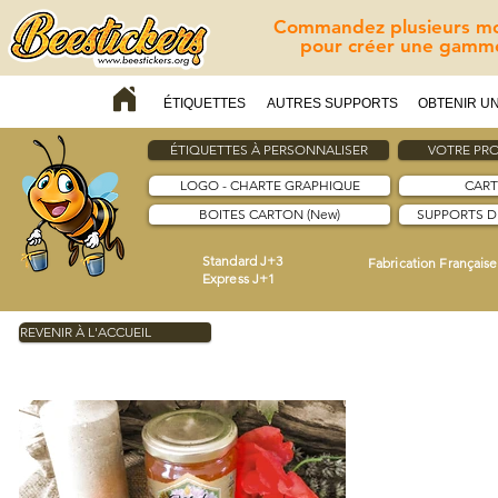
Commandez plusieurs mod
pour créer une gamme
ÉTIQUETTES
AUTRES SUPPORTS
OBTENIR UN
ÉTIQUETTES À PERSONNALISER
VOTRE PRO
LOGO - CHARTE GRAPHIQUE
CART
BOITES CARTON (New)
SUPPORTS 
Standard J+3
Fabrication Française
Express J+1
REVENIR À L'ACCUEIL