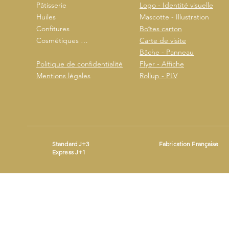
Pâtisserie
Logo - Identité visuelle
Huiles
Mascotte - Illustration
Confitures
Boîtes carton
Cosmétiques …
Carte de visite
Bâche - Panneau
Politique de confidentialité
Flyer - Affiche
Mentions légales
Rollup - PLV
Standard J+3
Fabrication Française
Express J+1
Mentions légales
- ©2026 by
- Produit avec
Wix.com
Beestickers
SIRET : 93365690200014 - Mail :
contact@beestickers.org
I Tel : 06