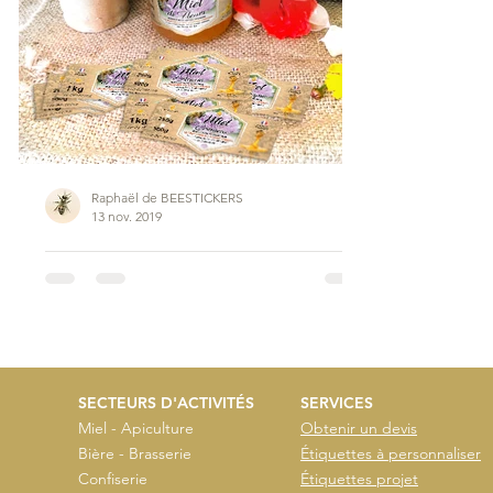
Raphaël de BEESTICKERS
13 nov. 2019
Nicolas OUVRARD • Scorbé Clairvaux (Centre-Ouest)
Merci à Nicolas OUVRARD - Les Ruchers du Grand Chemin,
apiculteur en Centre-Ouest situé à Scorbé Clairvaux pour m'avoir
confié la...
SECTEURS D'ACTIVITÉS
SERVICES
Miel - Apiculture
Obtenir un devis
Bière - Brasserie
Étiquettes à personnaliser
Confiserie
Étiquettes projet