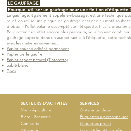
LE GAUFRAGE
Pourquoi utiliser un gaufrage pour une finition d’étiquette 
Le gaufrage, également appelé embossage, est une technique pour o
relief, on utilise une plaque de gaufrage dessinée au motif souhait
d’obtenir l’effet volume escompté sur l’étiquette. Plus la pression ex
Pour obtenir un effet encore plus premium, vous pouvez combiner ga
gaufrage apporte donc un aspect tactile à l’étiquette, cette tech
avec les matières suivantes :
Papier couché adhésif permanent
Papier perlé gaufré
Papier aspect naturel (Tintoretto)
Sablé blanc
Tyvek
SECTEURS D'ACTIVITÉS
SERVICES
Miel - Apiculture
Obtenir un devis
Bière - Brasserie
Étiquettes à personnaliser
Confiserie
Étiquettes projet
Pâtisserie
Logo - Identité visuelle