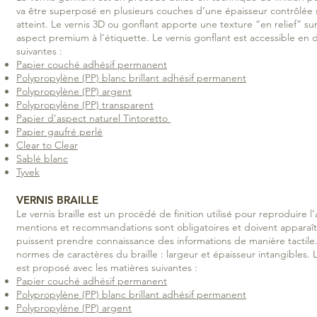
va être superposé en plusieurs couches d’une épaisseur contrôlée s
atteint. Le vernis 3D ou gonflant apporte une texture “en relief” su
aspect premium à l’étiquette. Le vernis gonflant est accessible en 
suivantes :
Papier couché adhésif permanent
Polypropylène (PP) blanc brillant adhésif permanent
Polypropylène (PP) argent
Polypropylène (PP) transparent
Papier d’aspect naturel Tintoretto
Papier gaufré perlé
Clear to Clear
Sablé blanc
Tyvek
VERNIS BRAILLE
Le vernis braille est un procédé de finition utilisé pour reproduire l’
mentions et recommandations sont obligatoires et doivent apparaî
puissent prendre connaissance des informations de manière tactile.
normes de caractères du braille : largeur et épaisseur intangibles. La
est proposé avec les matières suivantes :
Papier couché adhésif permanent
Polypropylène (PP) blanc brillant adhésif permanent
Polypropylène (PP) argent