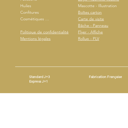
Huiles
Mascotte - Illustration
Confitures
Boîtes carton
Cosmétiques …
Carte de visite
Bâche - Panneau
Politique de confidentialité
Flyer - Affiche
Mentions légales
Rollup - PLV
Standard J+3
Fabrication Française
Express J+1
Mentions légales
- ©2026 by
- Produit avec
Wix.com
Beestickers
SIRET : 93365690200014 - Mail :
contact@beestickers.org
I Tel : 06