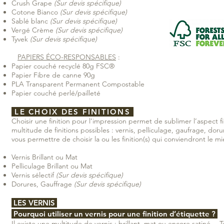
Crush Grape
(Sur devis spécifique)
Cotone Bianco
(Sur devis spécifique)
Sablé blanc
(Sur devis spécifique)
Vergé Crème
(Sur devis spécifique)
Tyvek
(Sur devis spécifique)
PAPIERS ÉCO-RESPONSABLES
:
Papier couché recyclé 80g FSC®
Papier Fibre de canne 90g
PLA Transparent Permanent Compostable
Papier couché perlé/pailleté
LE CHOIX DES FINITIONS
Choisir une finition pour l’impression permet de sublimer l’aspect fi
multitude de finitions possibles : vernis, pelliculage, gaufrage, do
vous permettre de choisir la ou les finition(s) qui conviendront le 
Vernis Brillant ou Mat
Pelliculage Brillant ou Mat
Vernis sélectif
(Sur devis spécifique)
Dorures, Gauffrage
(Sur devis spécifique)
LES VERNIS
Pourquoi utiliser un vernis pour une finition d’étiquette ?
Il existe une multitude de vernis : brillant, mat ou encore satiné… T