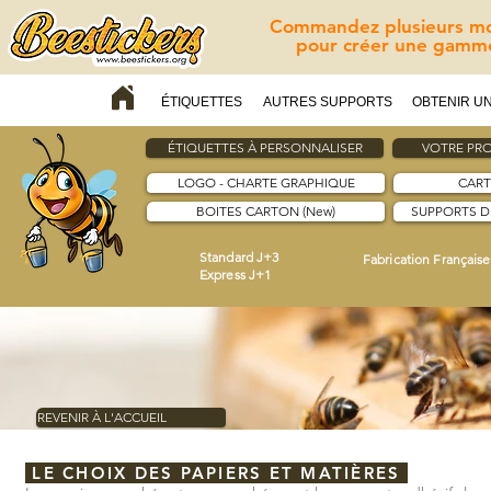
Commandez plusieurs mod
pour créer une gamme
ÉTIQUETTES
AUTRES SUPPORTS
OBTENIR UN
ÉTIQUETTES À PERSONNALISER
VOTRE PRO
LOGO - CHARTE GRAPHIQUE
CART
BOITES CARTON (New)
SUPPORTS 
Standard J+3
Fabrication Française
Express J+1
REVENIR À L'ACCUEIL
LE CHOIX DES PAPIERS ET MATIÈRES