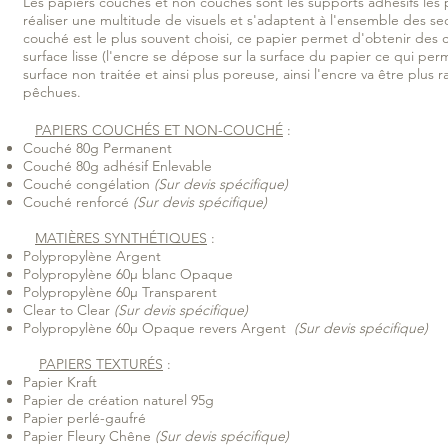
Les papiers couchés et non couchés sont les supports adhésifs les pl
réaliser une multitude de visuels et s'adaptent à l'ensemble des se
couché est le plus souvent choisi, ce papier permet d'obtenir des 
surface lisse (l'encre se dépose sur la surface du papier ce qui pe
surface non traitée et ainsi plus poreuse, ainsi l'encre va être p
pêchues.
PAPIERS COUCHÉS ET NON-COUCHÉ
:
Couché 80g Permanent
Couché 80g adhésif Enlevable
Couché congélation
(Sur devis spécifique)
Couché renforcé
(Sur devis spécifique)
MATIÈRES SYNTHÉTIQUES
:
Polypropylène Argent
Polypropylène
60µ
blanc Opaque
Polypropylène 60µ Transparent
Clear to Clear
(Sur devis spécifique)
Polypropylène
60µ
Opaque revers Argent
(Sur devis spécifique)
PAPIERS TEXTURÉS
:
Papier Kraft
Papier de création naturel 95g
Papier perlé-gaufré
Papier Fleury Chêne
(Sur devis spécifique)