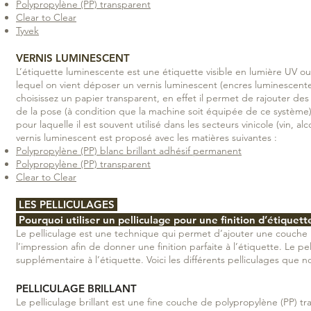
Polypropylène (PP) transparent
Clear to Clear
Tyvek
VERNIS LUMINESCENT
L’étiquette luminescente est une étiquette visible en lumière UV ou 
lequel on vient déposer un vernis luminescent (encres luminescentes)
choisissez un papier transparent, en effet il permet de rajouter de
de la pose (à condition que la machine soit équipée de ce système).
pour laquelle il est souvent utilisé dans les secteurs vinicole (vin,
vernis luminescent est proposé avec les matières suivantes :
Polypropylène (PP) blanc brillant adhésif permanent
Polypropylène (PP) transparent
Clear to Clear
LES PELLICULAGES
Pourquoi utiliser un pelliculage pour une finition d’étiquett
Le pelliculage est une technique qui permet d’ajouter une couche m
l’impression afin de donner une finition parfaite à l’étiquette. Le
supplémentaire à l’étiquette. Voici les différents pelliculages que
PELLICULAGE BRILLANT
Le pelliculage brillant est une fine couche de polypropylène (PP) t