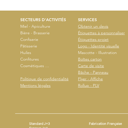
SECTEURS D'ACTIVITÉS
SERVICES
Miel - Apiculture
Obtenir un devis
Bière - Brasserie
Étiquettes à personnaliser
Confiserie
Étiquettes projet
Pâtisserie
Logo - Identité visuelle
Huiles
Mascotte - Illustration
Confitures
Boîtes carton
Cosmétiques …
Carte de visite
Bâche - Panneau
Politique de confidentialité
Flyer - Affiche
Mentions légales
Rollup - PLV
Standard J+3
Fabrication Française