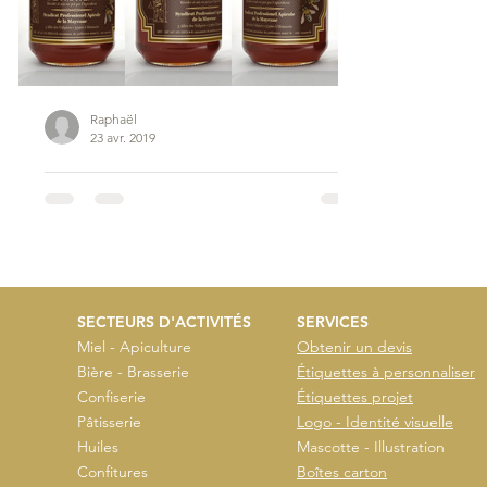
Raphaël
23 avr. 2019
Syndicat Professionnel Apicole de la Mayenne
Merci à Antoine BOUILLET I Président du Syndicat Apicole
Professionnel de la Mayenne pour m'avoir confié la conception
graphique et...
SECTEURS D'ACTIVITÉS
SERVICES
Miel - Apiculture
Obtenir un devis
Bière - Brasserie
Étiquettes à personnaliser
Confiserie
Étiquettes projet
Pâtisserie
Logo - Identité visuelle
Huiles
Mascotte - Illustration
Confitures
Boîtes carton