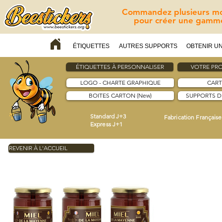
Commandez plusieurs mod
pour créer une gamme
ÉTIQUETTES
AUTRES SUPPORTS
OBTENIR UN
ÉTIQUETTES À PERSONNALISER
VOTRE PRO
LOGO - CHARTE GRAPHIQUE
CART
BOITES CARTON (New)
SUPPORTS 
Standard J+3
Fabrication Française
Express J+1
REVENIR À L'ACCUEIL