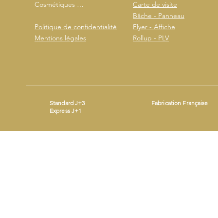
Cosmétiques …
Carte de visite
Bâche - Panneau
Politique de confidentialité
Flyer - Affiche
Mentions légales
Rollup - PLV
Standard J+3
Fabrication Française
Express J+1
Mentions légales
- ©2026 by
- Produit avec
Wix.com
Beestickers
SIRET : 93365690200014 - Mail :
contact@beestickers.org
I Tel : 06