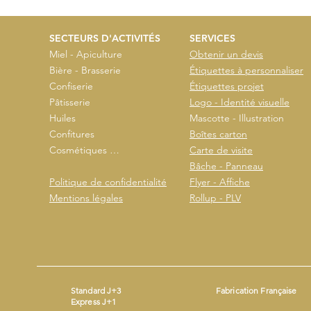
SECTEURS D'ACTIVITÉS
SERVICES
Miel - Apiculture
Obtenir un devis
Bière - Brasserie
Étiquettes à personnaliser
Confiserie
Étiquettes projet
Pâtisserie
Logo - Identité visuelle
Huiles
Mascotte - Illustration
Confitures
Boîtes carton
Cosmétiques …
Carte de visite
Bâche - Panneau
Politique de confidentialité
Flyer - Affiche
Mentions légales
Rollup - PLV
Standard J+3
Fabrication Française
Express J+1