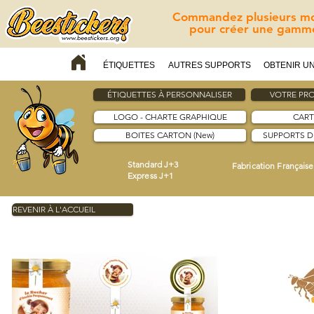
Commandez plusieurs mod
pour créer une gamme
ÉTIQUETTES
AUTRES SUPPORTS
OBTENIR UN
ÉTIQUETTES À PERSONNALISER
VOTRE PRO
LOGO - CHARTE GRAPHIQUE
CART
BOITES CARTON (New)
SUPPORTS 
Standard J+3
Fabrication Française
Express J+1
REVENIR À L'ACCUEIL