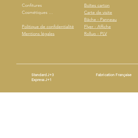
Confitures
Boîtes carton
Cosmétiques …
Carte de visite
Bâche - Panneau
Politique de confidentialité
Flyer - Affiche
Mentions légales
Rollup - PLV
Standard J+3
Fabrication Française
Express J+1
Mentions légales
- ©2026 by
- Produit avec
Wix.com
Beestickers
SIRET : 93365690200014 - Mail :
contact@beestickers.org
I Tel : 06