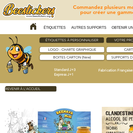
Commandez plusieurs mod
pour créer une gamme
ÉTIQUETTES
AUTRES SUPPORTS
OBTENIR UN
ÉTIQUETTES À PERSONNALISER
VOTRE PRO
LOGO - CHARTE GRAPHIQUE
CART
BOITES CARTON (New)
SUPPORTS 
Standard J+3
Fabrication Française
Express J+1
REVENIR À L'ACCUEIL