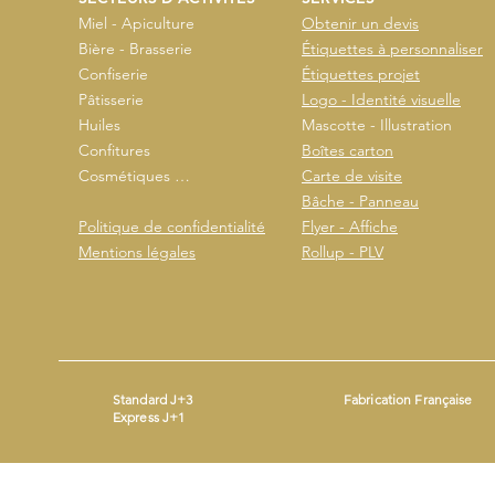
Miel - Apiculture
Obtenir un devis
Bière - Brasserie
Étiquettes à personnaliser
Confiserie
Étiquettes projet
Pâtisserie
Logo - Identité visuelle
Huiles
Mascotte - Illustration
Confitures
Boîtes carton
Cosmétiques …
Carte de visite
Bâche - Panneau
Politique de confidentialité
Flyer - Affiche
Mentions légales
Rollup - PLV
Standard J+3
Fabrication Française
Express J+1
Mentions légales
- ©2026 by
- Produit avec
Wix.com
Beestickers