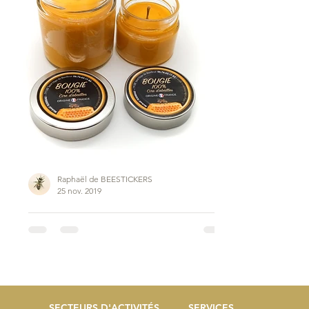
Raphaël de BEESTICKERS
25 nov. 2019
Mickaël TEXEREAU • Saint-Léger-de-Montbru
(Nouvelle-Aquitaine)
De bien belles bougies !
SECTEURS D'ACTIVITÉS
SERVICES