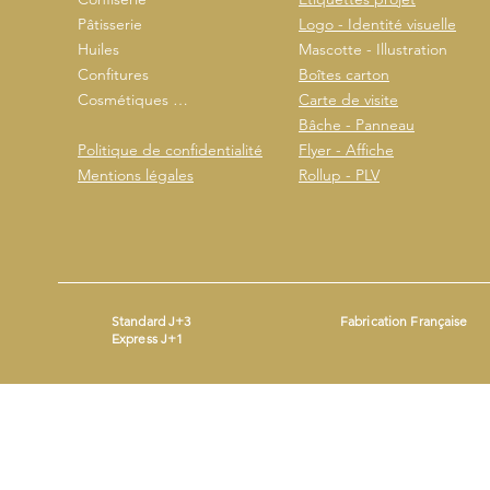
Pâtisserie
Logo - Identité visuelle
Huiles
Mascotte - Illustration
Confitures
Boîtes carton
Cosmétiques …
Carte de visite
Bâche - Panneau
Politique de confidentialité
Flyer - Affiche
Mentions légales
Rollup - PLV
Standard J+3
Fabrication Française
Express J+1
Mentions légales
- ©2026 by
- Produit avec
Wix.com
Beestickers
SIRET : 93365690200014 - Mail :
contact@beestickers.org
I Tel : 06