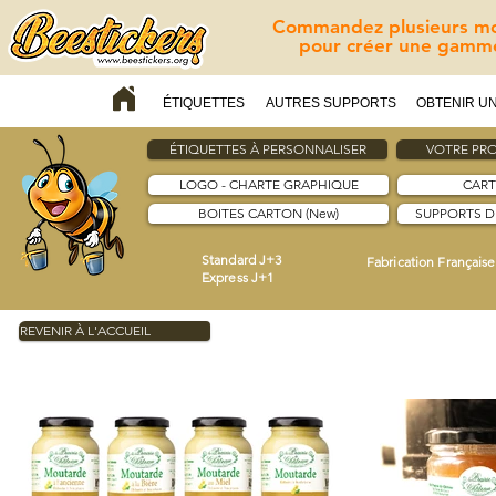
Commandez plusieurs mod
pour créer une gamme
ÉTIQUETTES
AUTRES SUPPORTS
OBTENIR UN
ÉTIQUETTES À PERSONNALISER
VOTRE PRO
LOGO - CHARTE GRAPHIQUE
CART
BOITES CARTON (New)
SUPPORTS 
Standard J+3
Fabrication Française
Express J+1
REVENIR À L'ACCUEIL