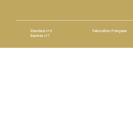
Standard J+3
Fabrication Française
Express J+1
Mentions légales
- ©2026 by
- Produit avec
Wix.com
Beestickers
SIRET : 93365690200014 - Mail :
contact@beestickers.org
I Tel : 06