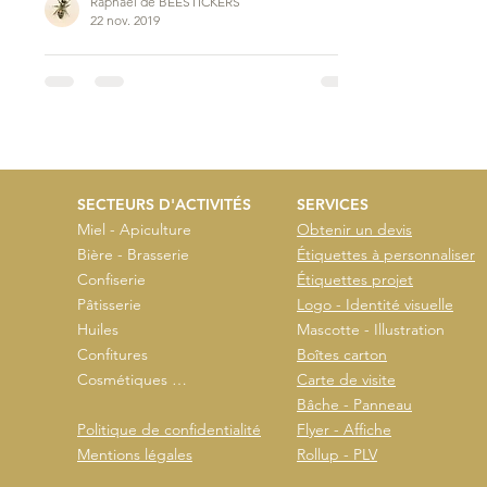
Raphaël de BEESTICKERS
22 nov. 2019
Pierre MAINGRE • Lainville-en-Vexin (Yvelines)
Voici une belle gamme d'étiquettes associées pour un ensemble
de produits de la ruche …
SECTEURS D'ACTIVITÉS
SERVICES
Miel - Apiculture
Obtenir un devis
Bière - Brasserie
Étiquettes à personnaliser
Confiserie
Étiquettes projet
Pâtisserie
Logo - Identité visuelle
Huiles
Mascotte - Illustration
Confitures
Boîtes carton
Cosmétiques …
Carte de visite
Bâche - Panneau
Politique de confidentialité
Flyer - Affiche
Mentions légales
Rollup - PLV