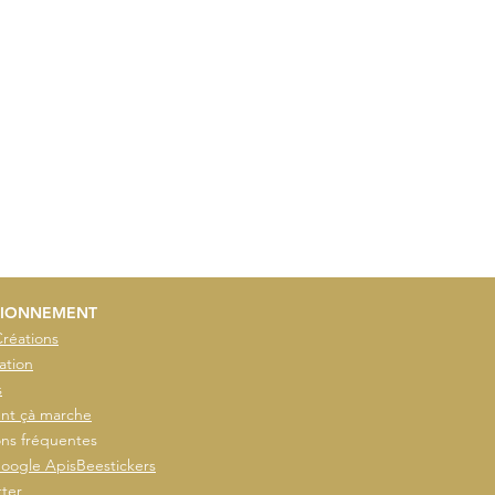
IONNEMENT
Créations
ation
s
t çà marche
ns fréquentes
oogle ApisBeestickers
ter