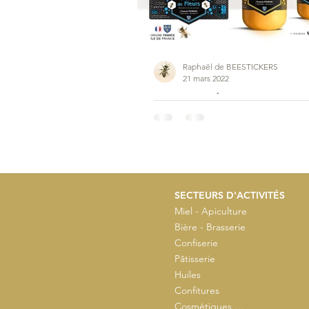
Raphaël de BEESTICKERS
21 mars 2022
Franck POIRON (Île de France)
🇫🇷 Merci à Franck POIRON apiculteur situé à
le département de l'Essonne en région îl
SECTEURS D'ACTIVITÉS
Miel - Apiculture
Bière - Brasserie
Confiserie
Pâtisserie
Huiles
Confitures
Cosmétiques …