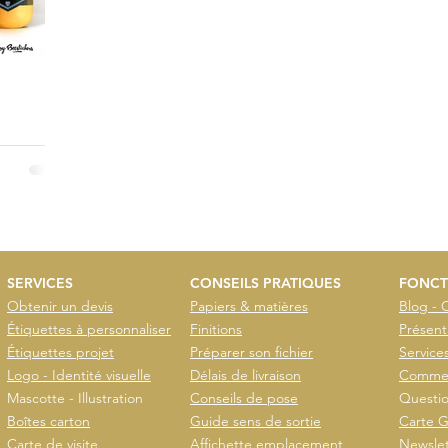
 CORBEUSE dans
e de France …
SERVICES
CONSEILS PRATIQUES
FONCT
Obtenir un devis
Papiers & matières
Blog - 
Étiquettes à personnaliser
Finitions
Présent
Étiquettes projet
Préparer son fichier
Service
Logo - Identité visuelle
Délais de livraison
Commen
Mascotte - Illustration
Conseils de pose
Questio
Boîtes carton
Guide sens de sortie
Carte G
Carte de visite
Affichette emplacement
Newslet