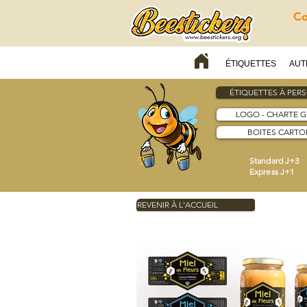
Co
ÉTIQUETTES
AUT
ÉTIQUETTES À PER
LOGO - CHARTE 
BOITES CARTON
Standard J+3
Express J+1
REVENIR À L'ACCUEIL