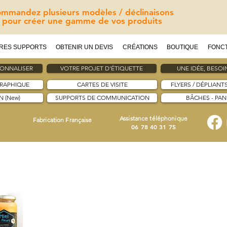
mmandez plusieurs modèles / déclinaisons
pour créer une gamme de vos produits
RES SUPPORTS
OBTENIR UN DEVIS
CRÉATIONS
BOUTIQUE
FONC
SONNALISER
VOTRE PROJET D'ÉTIQUETTE
UNE IDÉE, BESOIN
GRAPHIQUE
CARTES DE VISITE
FLYERS / DÉPLIANT
 (New)
SUPPORTS DE COMMUNICATION
BÂCHES - PA
Assistance téléphonique
Fabrication Française
06 78 40 31 75