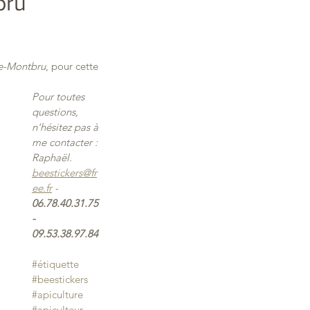
bru
de-Montbru
, pour cette 
Pour toutes 
questions, 
n'hésitez pas à 
me contacter :
Raphaël. 
beestickers@fr
ee.fr
 - 
06.78.40.31.75 
- 
09.53.38.97.84
#étiquette
#beestickers
#apiculture
#apiculteur