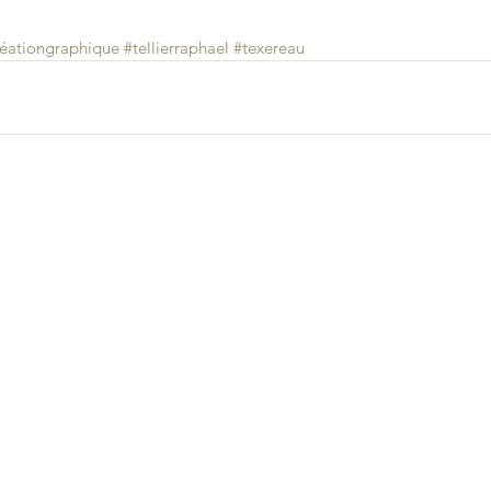
réationgraphique
#tellierraphael
#texereau