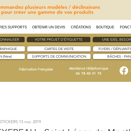
mmandez plusieurs modèles / déclinaisons
pour créer une gamme de vos produits
RES SUPPORTS
OBTENIR UN DEVIS
CRÉATIONS
BOUTIQUE
FONC
SONNALISER
VOTRE PROJET D'ÉTIQUETTE
UNE IDÉE, BESOIN
GRAPHIQUE
CARTES DE VISITE
FLYERS / DÉPLIANT
 (New)
SUPPORTS DE COMMUNICATION
BÂCHES - PA
Assistance téléphonique
Fabrication Française
06 78 40 31 75
ESTICKERS
13 nov. 2019