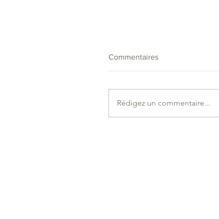
Commentaires
Rédigez un commentaire...
Évolution de nos tarifs à
compter du lundi 1er juin
2026