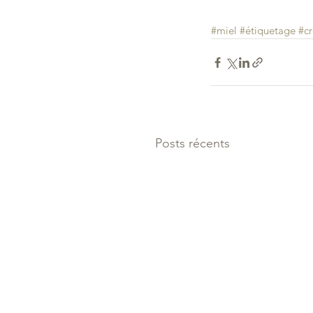
#miel
#étiquetage
#c
Posts récents