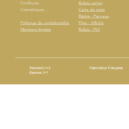
Confitures
Boîtes carton
Cosmétiques …
Carte de visite
Bâche - Panneau
Politique de confidentialité
Flyer - Affiche
Mentions légales
Rollup - PLV
Standard J+3
Fabrication Française
Express J+1
Mentions légales
- ©2026 by
- Produit avec
Wix.com
Beestickers
SIRET : 93365690200014 - Mail :
contact@beestickers.org
I Tel : 06