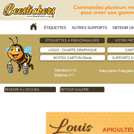
Commandez plusieurs mod
pour créer une gamme
ÉTIQUETTES
AUTRES SUPPORTS
OBTENIR UN
ÉTIQUETTES À PERSONNALISER
VOTRE PRO
LOGO - CHARTE GRAPHIQUE
CART
BOITES CARTON (New)
SUPPORTS 
Standard J+3
Fabrication Française
Express J+1
REVENIR À L'ACCUEIL
RETOUR GALERIE