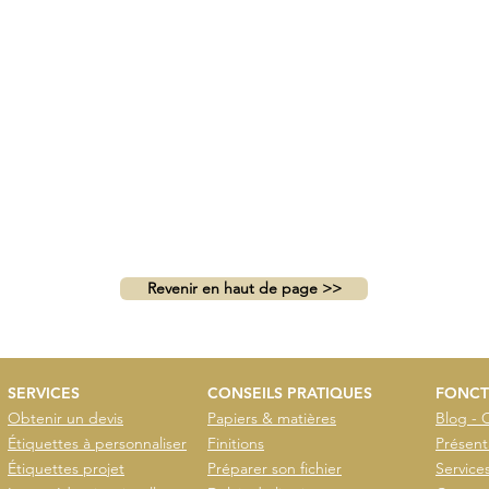
Revenir en haut de page >>
SERVICES
CONSEILS PRATIQUES
FONCT
Obtenir un devis
Papiers & matières
Blog - 
Étiquettes à personnaliser
Finitions
Présent
Étiquettes projet
Préparer son fichier
Service