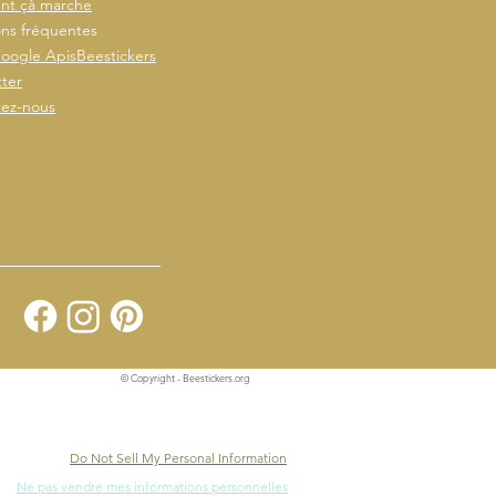
t çà marche
ns fréquentes
oogle ApisBeestickers
ter
tez-nous
© Copyright - Beestickers.org
Do Not Sell My Personal Information
Ne pas vendre mes informations personnelles