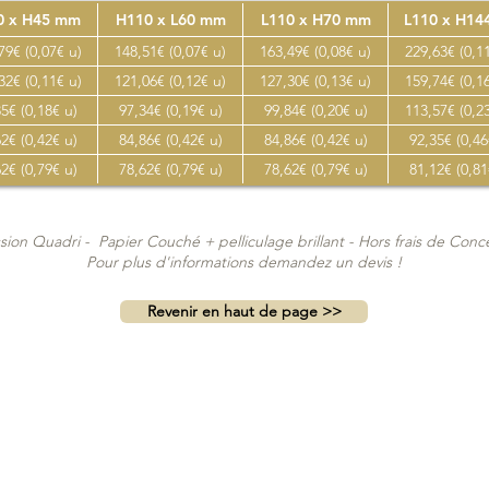
0 x H45 mm
H110 x L60 mm
L110 x H70 mm
L110 x H1
79€ (0,07€ u)
148,51€ (0,07€ u)
163,49€ (0,08€ u)
229,63€ (0,1
32€ (0,11€ u)
121,06€ (0,12€ u)
127,30€ (0,13€ u)
159,74€ (0,1
5€ (0,18€ u)
97,34€ (0,19€ u)
99,84€ (0,20€ u)
113,57€ (0,2
2€ (0,42€ u)
84,86€ (0,42€ u)
84,86€ (0,42€ u)
92,35€ (0,46
2€ (0,79€ u)
78,62€ (0,79€ u)
78,62€ (0,79€ u)
81,12€ (0,81
sion Quadri - Papier Couché + pelliculage brillant - Hors frais de Con
Pour plus d'informations
demandez un devis !
Revenir en haut de page >>