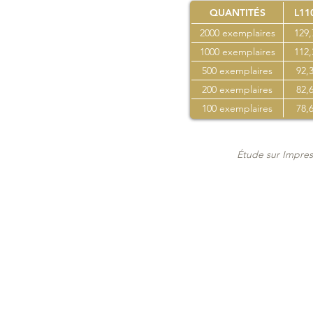
QUANTITÉS
L11
2000 exemplaires
129,
1000 exemplaires
112,
500 exemplaires
92,3
200 exemplaires
82,6
100 exemplaires
78,6
Étude sur Impres