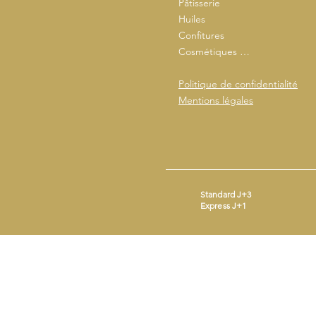
Pâtisserie
Huiles
Confitures
Cosmétiques …
Politique de confidentialité
Mentions légales
Standard J+3
Express J+1
Mentions légales
- ©2026 by
Beestick
SIRET : 93365690200014 - Mail :
conta