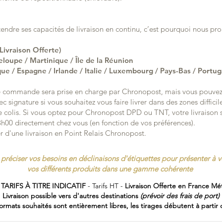
ndre ses capacités de livraison en continu, c’est pourquoi nous pro
vraison Offerte)
upe / Martinique / Île de la Réunion
e / Espagne / Irlande / Italie / Luxembourg / Pays-Bas / Portu
tre commande sera prise en charge par Chronopost, mais vous pouvez 
 signature si vous souhaitez vous faire livrer dans des zones difficile
e colis. Si vous optez pour Chronopost DPD ou TNT, votre livraiso
13h00 directement chez vous (en fonction de vos préférences).
 d'une livraison en Point Relais Chronopost.
préciser vos besoins en déclinaisons d'étiquettes pour présenter à v
vos différents produits dans une gamme cohérente
 TARIFS À TITRE INDICATIF
- Tarifs HT -
Livraison Offerte en France Mét
Livraison possible vers d'autres destinations
(prévoir des frais de port)
formats souhaités sont entièrement libres, les tirages débutent à partir