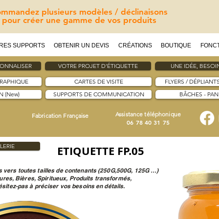
mmandez plusieurs modèles / déclinaisons
pour créer une gamme de vos produits
RES SUPPORTS
OBTENIR UN DEVIS
CRÉATIONS
BOUTIQUE
FONC
SONNALISER
VOTRE PROJET D'ÉTIQUETTE
UNE IDÉE, BESOIN
GRAPHIQUE
CARTES DE VISITE
FLYERS / DÉPLIANT
 (New)
SUPPORTS DE COMMUNICATION
BÂCHES - PA
Assistance téléphonique
Fabrication Française
06 78 40 31 75
LERIE
ETIQUETTE FP.05
 vers toutes tailles de contenants (250G,500G, 125G …)
tures, Bières, Spiritueux, Produits transformés,
sitez-pas à préciser vos besoins en détails.