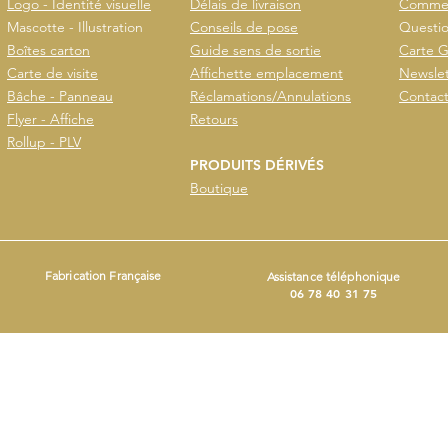
Logo - Identité visuelle
Délais de livraison
Commen
Mascotte - Illustration
Conseils de pose
Questio
Boîtes carton
Guide sens de sortie
Carte G
Carte de visite
Affichette emplacement
Newslet
Bâche - Panneau
Réclamations/Annulations
Contac
Flyer - Affiche
Retours
Rollup - PLV
PRODUITS DÉRIVÉS
Boutique
Fabrication Française
Assistance téléphonique
06 78 40 31 75
- Produit avec
Wix.com
ers
ct@beestickers.org
I Tel : 06.78.40.31.75