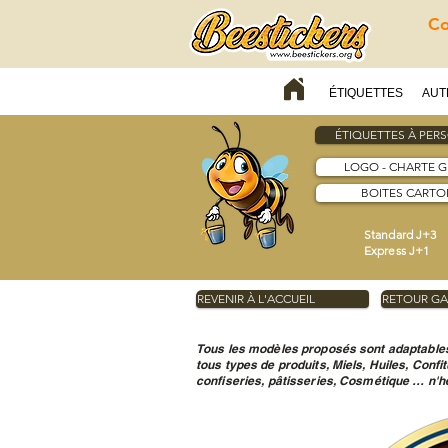
Co
ÉTIQUETTES
AUT
ÉTIQUETTES À PER
LOGO - CHARTE 
BOITES CARTON
Standard J+3
Express J+1
REVENIR À L'ACCUEIL
RETOUR GA
Tous les modèles proposés sont adaptables
tous types de produits, Miels, Huiles, Confi
confiseries, pâtisseries, Cosmétique … n'hé