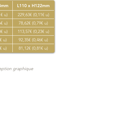
44mm
L110 x H122mm
1€ u)
229,63€ (0,11€ u)
6€ u)
78,62€ (0,79€ u)
3€ u)
113,57€ (0,23€ u)
€ u)
92,35€ (0,46€ u)
€ u)
81,12€ (0,81€ u)
ception graphique