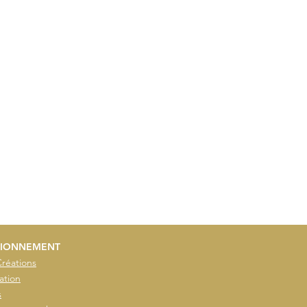
IONNEMENT
Créations
ation
s