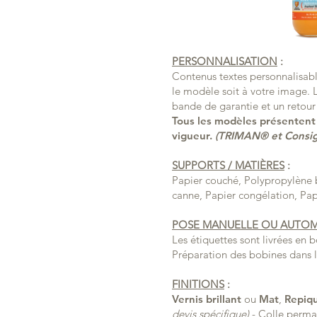
PERSONNALISATION
:
Contenus textes personnalisabl
le modèle soit à votre image. L
bande de garantie et un retour
Tous les modèles présentent 
vigueur.
(TRIMAN® et Consigne
SUPPORTS / MATIÈRES
:
Papier couché, Polypropylène b
canne, Papier congélation, Pap
POSE MANUELLE OU AUTO
Les étiquettes sont livrées en
Préparation des bobines dans 
FINITIONS
:
Vernis
brillant
ou
Mat
,
Repiq
devis spécifique)
- Colle perman