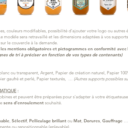
es, couleurs modifiables, possibilité d'ajouter votre logo ou autre
e modèle sera retravaillé et les dimensions adaptées à vos supports.
 sur le couvercle à la demande.
les mentions obligatoires et pictogrammes en conformité avec l
s de tri à préciser en fonction de vos types de contenants)
lanc ou transparent, Argent, Papier de création naturel, Papier 100%
ier gaufré et perlé, Papier texturés, …
(Autres supports possibles su
MATIQUE
:
 bobines et peuvent être préparées pour s'adapter à votre étiqueteu
le
sens d'enroulement
souhaité.
uable
,
Sélectif
,
Pelliculage brillant
ou
Mat
,
Dorures
,
Gauffrage
ente ou repositionnable (enlevable).