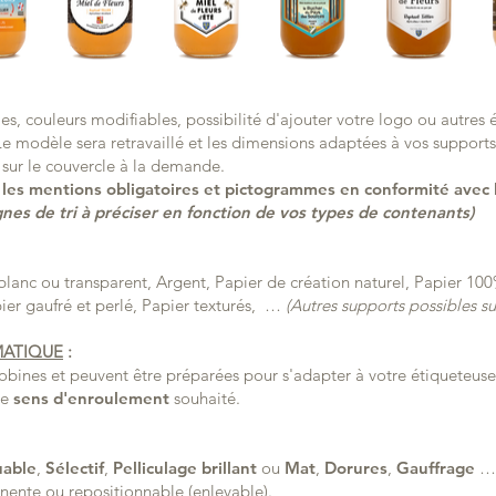
es, couleurs modifiables, possibilité d'ajouter votre logo ou autre
e modèle sera retravaillé et les dimensions adaptées à vos supports.
 sur le couvercle à la demande.
les mentions obligatoires et pictogrammes en conformité avec l
s de tri à préciser en fonction de vos types de contenants)
lanc ou transparent, Argent, Papier de création naturel, Papier 100%
ier gaufré et perlé, Papier texturés, …
(Autres supports possibles su
MATIQUE
:
 bobines et peuvent être préparées pour s'adapter à votre étiqueteu
le
sens d'enroulement
souhaité.
uable
,
Sélectif
,
Pelliculage brillant
ou
Mat
,
Dorures
,
Gauffrage
ente ou repositionnable (enlevable).