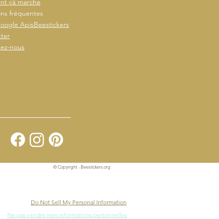
t çà marche
ns fréquentes
oogle ApisBeestickers
ter
tez-nous
© Copyright - Beestickers.org
Do Not Sell My Personal Information
Ne pas vendre mes informations personnelles