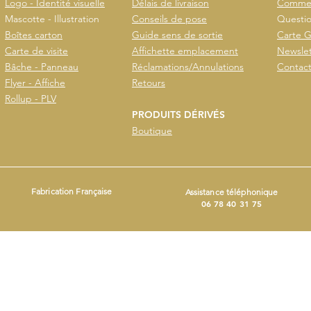
Logo - Identité visuelle
Délais de livraison
Commen
Mascotte - Illustration
Conseils de pose
Questio
Boîtes carton
Guide sens de sortie
Carte G
Carte de visite
Affichette emplacement
Newslet
Bâche - Panneau
Réclamations/Annulations
Contac
Flyer - Affiche
Retours
Rollup - PLV
PRODUITS DÉRIVÉS
Boutique
Fabrication Française
Assistance téléphonique
06 78 40 31 75
- Produit avec
Wix.com
ers
ct@beestickers.org
I Tel : 06.78.40.31.75