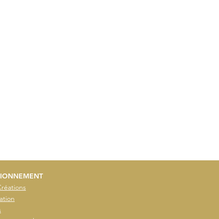
IONNEMENT
Créations
ation
s