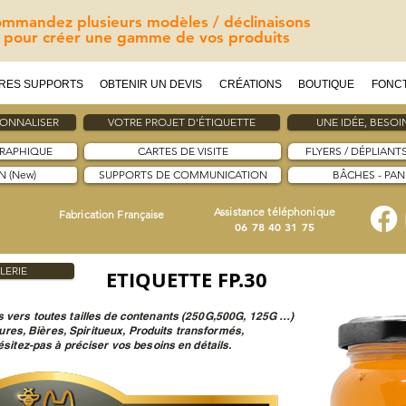
mmandez plusieurs modèles / déclinaisons
pour créer une gamme de vos produits
RES SUPPORTS
OBTENIR UN DEVIS
CRÉATIONS
BOUTIQUE
FONC
SONNALISER
VOTRE PROJET D'ÉTIQUETTE
UNE IDÉE, BESOIN
GRAPHIQUE
CARTES DE VISITE
FLYERS / DÉPLIANT
 (New)
SUPPORTS DE COMMUNICATION
BÂCHES - PA
Assistance téléphonique
Fabrication Française
06 78 40 31 75
LERIE
ETIQUETTE FP.30
 vers toutes tailles de contenants (250G,500G, 125G …)
tures, Bières, Spiritueux, Produits transformés,
sitez-pas à préciser vos besoins en détails.