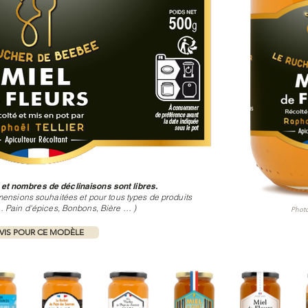
 et nombres de déclinaisons sont libres.
mensions souhaitées et pour tous types de produits
 Pain d'épices, Bonbons, Bière … )
Photo
IS POUR CE MODÈLE