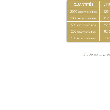
QUANTITÉS
L11
2000 exemplaires
129,
1000 exemplaires
112,
500 exemplaires
92,3
200 exemplaires
82,6
100 exemplaires
78,6
Étude sur Impres