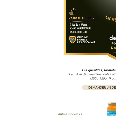
Les quantités, formats
Peut-être décliné dans toutes di
(250g,125g, 1kg …
DEMANDER UN DEV
Autres modèles >