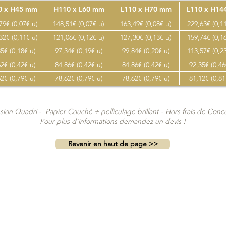
0 x H45 mm
H110 x L60 mm
L110 x H70 mm
L110 x H1
79€ (0,07€ u)
148,51€ (0,07€ u)
163,49€ (0,08€ u)
229,63€ (0,1
32€ (0,11€ u)
121,06€ (0,12€ u)
127,30€ (0,13€ u)
159,74€ (0,1
5€ (0,18€ u)
97,34€ (0,19€ u)
99,84€ (0,20€ u)
113,57€ (0,2
2€ (0,42€ u)
84,86€ (0,42€ u)
84,86€ (0,42€ u)
92,35€ (0,46
2€ (0,79€ u)
78,62€ (0,79€ u)
78,62€ (0,79€ u)
81,12€ (0,81
sion Quadri - Papier Couché + pelliculage brillant - Hors frais de Con
Pour plus d'informations
demandez un devis !
Revenir en haut de page >>