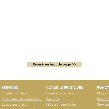
Revenir en haut de page >>
SERVICES
CONSEILS PRATIQUES
FONCT
Obtenir un devis
Papiers & matières
Blog - 
Étiquettes à personnaliser
Finitions
Présent
Étiquettes projet
Préparer son fichier
Service