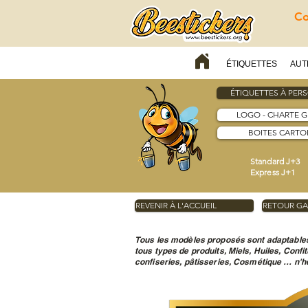
Co
ÉTIQUETTES
AUT
ÉTIQUETTES À PER
LOGO - CHARTE 
BOITES CARTON
Standard J+3
Express J+1
REVENIR À L'ACCUEIL
RETOUR GA
Tous les modèles proposés sont adaptables
tous types de produits, Miels, Huiles, Confi
confiseries, pâtisseries, Cosmétique … n'hé