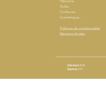
Pâtisserie
Huiles
Confitures
Cosmétiques …
Politique de confidentialité
Mentions légales
Standard J+3
Express J+1
Mentions légales
- ©2026 by
Beestick
SIRET : 93365690200014 - Mail :
conta