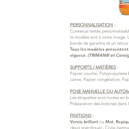
PERSONNALISATION
:
Contenus textes personnalisabl
le modèle soit à votre image. L
bande de garantie et un retour
Tous les modèles présentent 
vigueur.
(TRIMAN® et Consigne
SUPPORTS / MATIÈRES
:
Papier couché, Polypropylène b
canne, Papier congélation, Pap
POSE MANUELLE OU AUTO
Les étiquettes sont livrées en
Préparation des bobines dans 
FINITIONS
:
Vernis
brillant
ou
Mat
,
Repiq
devis spécifique)
- Colle perman