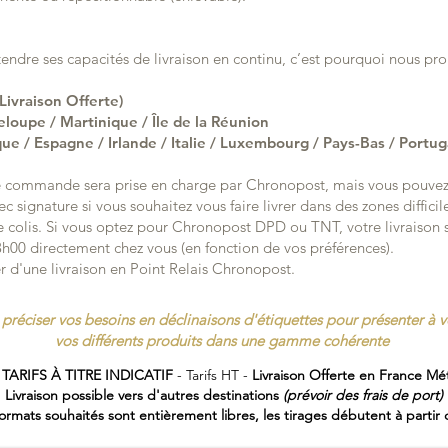
ndre ses capacités de livraison en continu, c’est pourquoi nous pro
vraison Offerte)
upe / Martinique / Île de la Réunion
e / Espagne / Irlande / Italie / Luxembourg / Pays-Bas / Portu
tre commande sera prise en charge par Chronopost, mais vous pouvez 
 signature si vous souhaitez vous faire livrer dans des zones difficile
e colis. Si vous optez pour Chronopost DPD ou TNT, votre livraiso
13h00 directement chez vous (en fonction de vos préférences).
 d'une livraison en Point Relais Chronopost.
préciser vos besoins en déclinaisons d'étiquettes pour présenter à v
vos différents produits dans une gamme cohérente
 TARIFS À TITRE INDICATIF
- Tarifs HT -
Livraison Offerte en France Mét
Livraison possible vers d'autres destinations
(prévoir des frais de port)
formats souhaités sont entièrement libres, les tirages débutent à partir