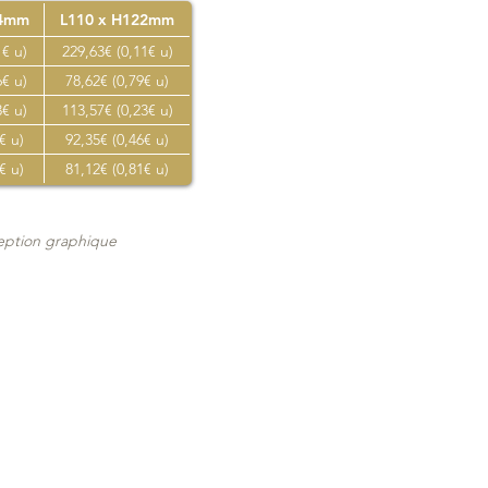
44mm
L110 x H122mm
1€ u)
229,63€ (0,11€ u)
6€ u)
78,62€ (0,79€ u)
3€ u)
113,57€ (0,23€ u)
€ u)
92,35€ (0,46€ u)
€ u)
81,12€ (0,81€ u)
ception graphique