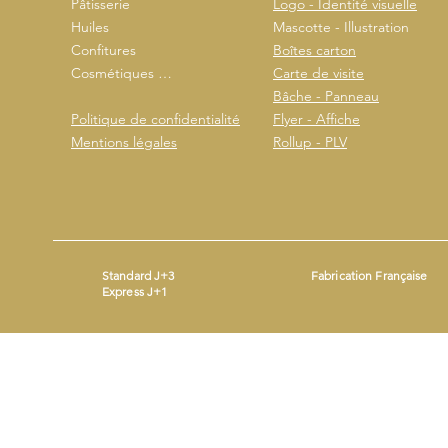
Pâtisserie
Logo - Identité visuelle
Huiles
Mascotte - Illustration
Confitures
Boîtes carton
Cosmétiques …
Carte de visite
Bâche - Panneau
Politique de confidentialité
Flyer - Affiche
Mentions légales
Rollup - PLV
Standard J+3
Fabrication Française
Express J+1
Mentions légales
- ©2026 by
- Produit avec
Wix.com
Beestickers
SIRET : 93365690200014 - Mail :
contact@beestickers.org
I Tel : 06