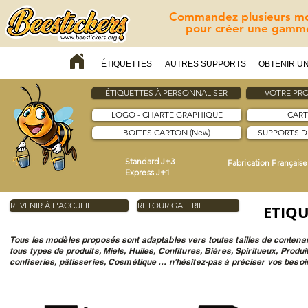
Commandez plusieurs mod
pour créer une gamme
ÉTIQUETTES
AUTRES SUPPORTS
OBTENIR UN
ÉTIQUETTES À PERSONNALISER
VOTRE PRO
LOGO - CHARTE GRAPHIQUE
CART
BOITES CARTON (New)
SUPPORTS 
Standard J+3
Fabrication Française
Express J+1
REVENIR À L'ACCUEIL
RETOUR GALERIE
ETIQU
Tous les modèles proposés sont adaptables vers toutes tailles de conten
tous types de produits, Miels, Huiles, Confitures, Bières, Spiritueux, Produ
confiseries, pâtisseries, Cosmétique … n'hésitez-pas à préciser vos besoin