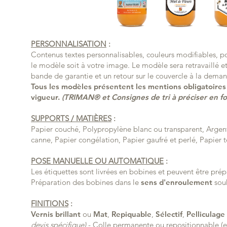
PERSONNALISATION
:
Contenus textes personnalisables, couleurs modifiables, p
le modèle soit à votre image. Le modèle sera retravaillé e
bande de garantie et un retour sur le couvercle à la dema
Tous les modèles présentent les mentions obligatoires
vigueur.
(TRIMAN® et Consignes de tri à préciser en fo
SUPPORTS / MATIÈRES
:
Papier couché, Polypropylène blanc ou transparent, Argent,
canne, Papier congélation, Papier gaufré et perlé, Papier
POSE MANUELLE OU AUTOMATIQUE
:
Les étiquettes sont livrées en bobines et peuvent être pr
Préparation des bobines dans le
sens d'enroulement
souh
FINITIONS
:
Vernis
brillant
ou
Mat
,
Repiquable
,
Sélectif
,
Pelliculage 
devis spécifique)
- Colle permanente ou repositionnable (e