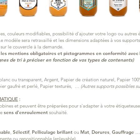
es, couleurs modifiables, possibilité d'ajouter votre logo ou autre
e modèle sera retravaillé et les dimensions adaptées à vos supports.
 sur le couvercle à la demande.
les mentions obligatoires et pictogrammes en conformité avec l
s de tri à préciser en fonction de vos types de contenants)
lanc ou transparent, Argent, Papier de création naturel, Papier 100%
ier gaufré et perlé, Papier texturés, …
(Autres supports possibles su
MATIQUE
:
 bobines et peuvent être préparées pour s'adapter à votre étiqueteu
le
sens d'enroulement
souhaité.
uable
,
Sélectif
,
Pelliculage brillant
ou
Mat
,
Dorures
,
Gauffrage
ente ou repositionnable (enlevable).