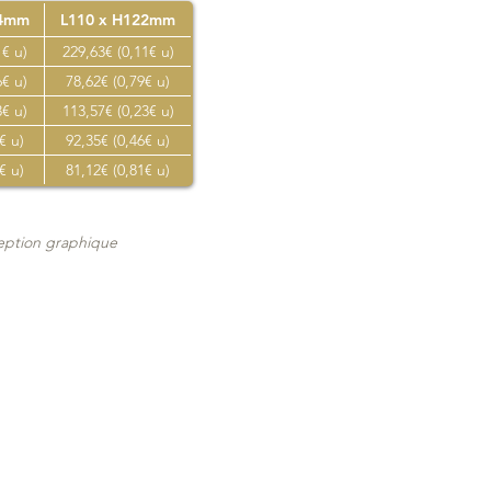
44mm
L110 x H122mm
1€ u)
229,63€ (0,11€ u)
6€ u)
78,62€ (0,79€ u)
3€ u)
113,57€ (0,23€ u)
€ u)
92,35€ (0,46€ u)
€ u)
81,12€ (0,81€ u)
ception graphique