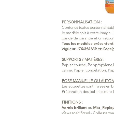
PERSONNALISATION
:
Contenus textes personnalisabl
le modèle soit à votre image. L
bande de garantie et un retour
Tous les modèles présentent 
vigueur.
(TRIMAN® et Consigne
SUPPORTS / MATIÈRES
:
Papier couché, Polypropylène b
canne, Papier congélation, Pap
POSE MANUELLE OU AUTO
Les étiquettes sont livrées en
Préparation des bobines dans 
FINITIONS
:
Vernis
brillant
ou
Mat
,
Repiq
devis spécifique)
- Colle perman