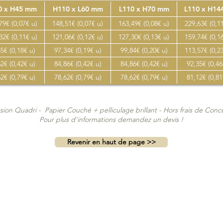
0 x H45 mm
H110 x L60 mm
L110 x H70 mm
L110 x H1
79€ (0,07€ u)
148,51€ (0,07€ u)
163,49€ (0,08€ u)
229,63€ (0,1
32€ (0,11€ u)
121,06€ (0,12€ u)
127,30€ (0,13€ u)
159,74€ (0,1
5€ (0,18€ u)
97,34€ (0,19€ u)
99,84€ (0,20€ u)
113,57€ (0,2
2€ (0,42€ u)
84,86€ (0,42€ u)
84,86€ (0,42€ u)
92,35€ (0,46
2€ (0,79€ u)
78,62€ (0,79€ u)
78,62€ (0,79€ u)
81,12€ (0,81
sion Quadri - Papier Couché + pelliculage brillant - Hors frais de Con
Pour plus d'informations
demandez un devis !
Revenir en haut de page >>