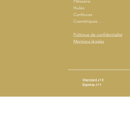
Pâtisserie
Huiles
Confitures
Cosmétiques …
Politique de confidentialité
Mentions légales
Standard J+3
Express J+1
Mentions légales
- ©2026 by
Beestick
SIRET : 93365690200014 - Mail :
conta