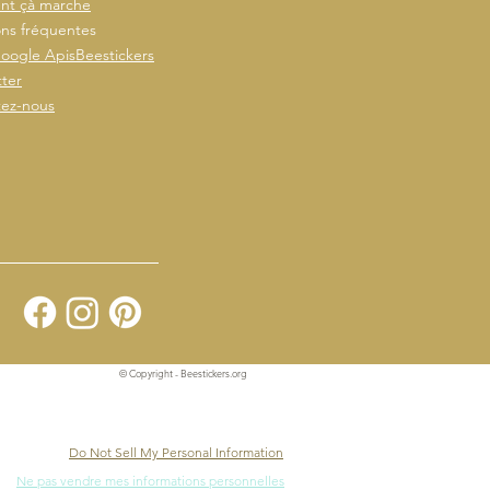
t çà marche
ns fréquentes
oogle ApisBeestickers
ter
tez-nous
© Copyright - Beestickers.org
Do Not Sell My Personal Information
Ne pas vendre mes informations personnelles