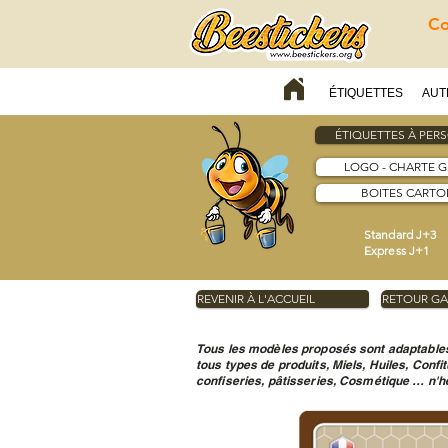
Co
ÉTIQUETTES
AUT
ÉTIQUETTES À PER
LOGO - CHARTE 
BOITES CARTON
Standard J+3
Express J+1
REVENIR À L'ACCUEIL
RETOUR GA
Tous les modèles proposés sont adaptables
tous types de produits, Miels, Huiles, Confi
confiseries, pâtisseries, Cosmétique … n'hé