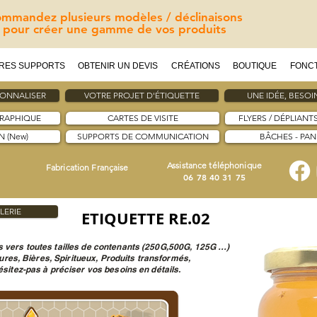
mmandez plusieurs modèles / déclinaisons
pour créer une gamme de vos produits
RES SUPPORTS
OBTENIR UN DEVIS
CRÉATIONS
BOUTIQUE
FONC
SONNALISER
VOTRE PROJET D'ÉTIQUETTE
UNE IDÉE, BESOIN
GRAPHIQUE
CARTES DE VISITE
FLYERS / DÉPLIANT
 (New)
SUPPORTS DE COMMUNICATION
BÂCHES - PA
Assistance téléphonique
Fabrication Française
06 78 40 31 75
LERIE
ETIQUETTE RE.02
 vers toutes tailles de contenants (250G,500G, 125G …)
tures, Bières, Spiritueux, Produits transformés,
sitez-pas à préciser vos besoins en détails.