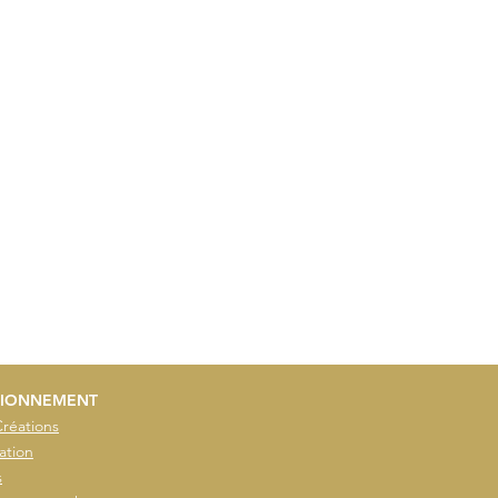
IONNEMENT
Créations
ation
s