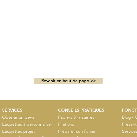
Revenir en haut de page >>
SERVICES
CONSEILS PRATIQUES
FONCT
Obtenir un devis
Papiers & matières
Blog - 
Étiquettes à personnaliser
Finitions
Présent
Étiquettes projet
Préparer son fichier
Service