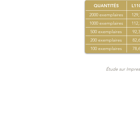
QUANTITÉS
L11
2000 exemplaires
129,
1000 exemplaires
112,
500 exemplaires
92,3
200 exemplaires
82,6
100 exemplaires
78,6
Étude sur Impres