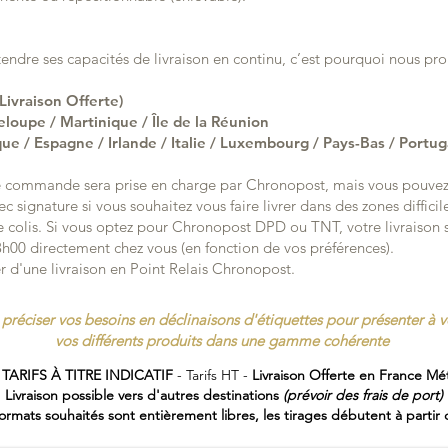
ndre ses capacités de livraison en continu, c’est pourquoi nous pro
vraison Offerte)
upe / Martinique / Île de la Réunion
e / Espagne / Irlande / Italie / Luxembourg / Pays-Bas / Portu
tre commande sera prise en charge par Chronopost, mais vous pouvez 
 signature si vous souhaitez vous faire livrer dans des zones difficile
e colis. Si vous optez pour Chronopost DPD ou TNT, votre livraiso
13h00 directement chez vous (en fonction de vos préférences).
 d'une livraison en Point Relais Chronopost.
préciser vos besoins en déclinaisons d'étiquettes pour présenter à v
vos différents produits dans une gamme cohérente
 TARIFS À TITRE INDICATIF
- Tarifs HT -
Livraison Offerte en France Mét
Livraison possible vers d'autres destinations
(prévoir des frais de port)
formats souhaités sont entièrement libres, les tirages débutent à partir