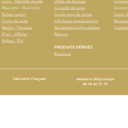
Logo - Identité visuelle
Délais de livraison
Commen
Mascotte - Illustration
Conseils de pose
Questio
Boîtes carton
Guide sens de sortie
Carte G
Carte de visite
Affichette emplacement
Newslet
Bâche - Panneau
Réclamations/Annulations
Contac
Flyer - Affiche
Retours
Rollup - PLV
PRODUITS DÉRIVÉS
Boutique
Fabrication Française
Assistance téléphonique
06 78 40 31 75
- Produit avec
Wix.com
ers
ct@beestickers.org
I Tel : 06.78.40.31.75