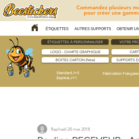
Commandez plusieurs mod
pour créer une gamme
ÉTIQUETTES
AUTRES SUPPORTS
OBTENIR UN
ÉTIQUETTES À PERSONNALISER
VOTRE PRO
LOGO - CHARTE GRAPHIQUE
CART
BOITES CARTON (New)
SUPPORTS 
Standard J+3
Fabrication Française
Express J+1
Raphaël
20 mai 2018