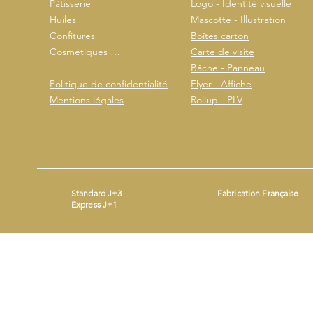
Pâtisserie
Logo - Identité visuelle
Huiles
Mascotte - Illustration
Confitures
Boîtes carton
Cosmétiques …
Carte de visite
Bâche - Panneau
Politique de confidentialité
Flyer - Affiche
Mentions légales
Rollup - PLV
Standard J+3
Fabrication Française
Express J+1
Mentions légales
- ©2026 by
- Produit avec
Wix.com
Beestickers
SIRET : 93365690200014 - Mail :
contact@beestickers.org
I Tel : 06