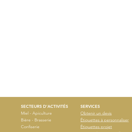
SECTEURS D'ACTIVITÉS
SERVICES
Miel - Apiculture
Obtenir un devis
Bière - Brasserie
Étiquettes à personnaliser
Confiserie
Étiquettes projet