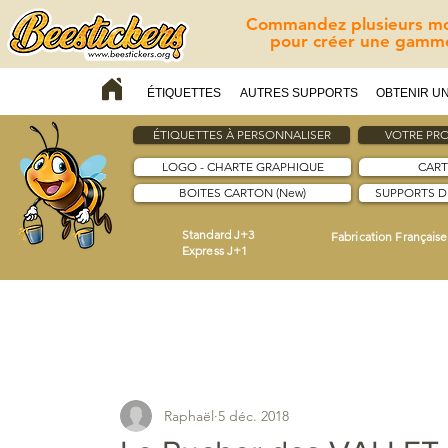
Commandez plusieurs mod
pour créer une gamme
ÉTIQUETTES
AUTRES SUPPORTS
OBTENIR UN
ÉTIQUETTES À PERSONNALISER
VOTRE PRO
LOGO - CHARTE GRAPHIQUE
CART
BOITES CARTON (New)
SUPPORTS 
Standard J+3
Fabrication Française
Express J+1
Raphaël
5 déc. 2018