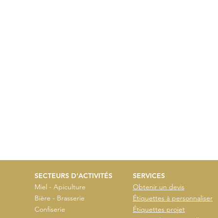
SECTEURS D'ACTIVITÉS
SERVICES
Miel - Apiculture
Obtenir un devis
Bière - Brasserie
Étiquettes à personnaliser
Confiserie
Étiquettes projet