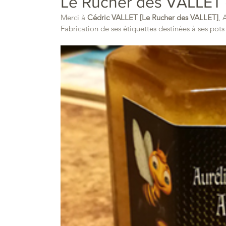
Le Rucher des VALLET -
Merci à 
Cédric VALLET [Le Rucher des VALLET]
, 
Fabrication de ses étiquettes destinées à ses pots