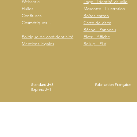
Pâtisserie
Logo - Identité visuelle
Huiles
Mascotte - Illustration
Confitures
Boîtes carton
Cosmétiques …
Carte de visite
Bâche - Panneau
Politique de confidentialité
Flyer - Affiche
Mentions légales
Rollup - PLV
Standard J+3
Fabrication Française
Express J+1
Mentions légales
- ©2026 by
- Produit avec
Wix.com
Beestickers
SIRET : 93365690200014 - Mail :
contact@beestickers.org
I Tel : 06