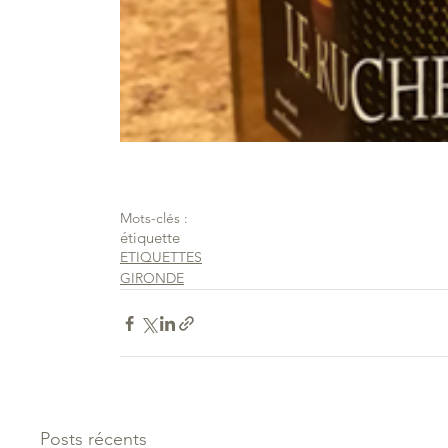
Mots-clés :
étiquette
ETIQUETTES
GIRONDE
Posts récents