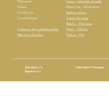
Pâtisserie
Logo - Identité visuelle
Huiles
Mascotte - Illustration
Confitures
Boîtes carton
Cosmétiques …
Carte de visite
Bâche - Panneau
Politique de confidentialité
Flyer - Affiche
Mentions légales
Rollup - PLV
Standard J+3
Fabrication Française
Express J+1
Mentions légales
- ©2026 by
- Produit avec
Wix.com
Beestickers
SIRET : 93365690200014 - Mail :
contact@beestickers.org
I Tel : 06