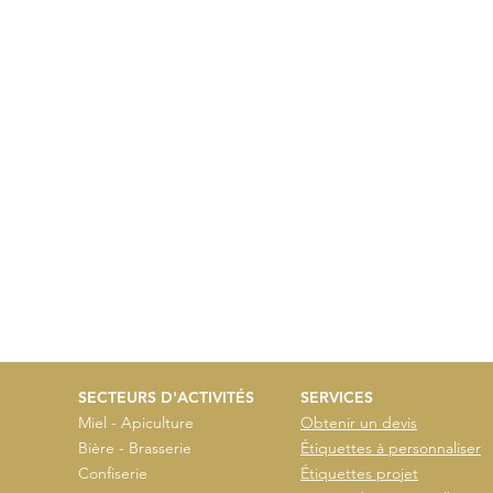
SECTEURS D'ACTIVITÉS
SERVICES
Miel - Apiculture
Obtenir un devis
Bière - Brasserie
Étiquettes à personnaliser
Confiserie
Étiquettes projet