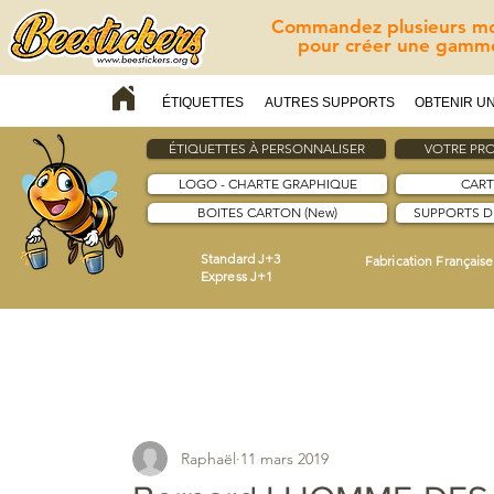
Commandez plusieurs mod
pour créer une gamme
ÉTIQUETTES
AUTRES SUPPORTS
OBTENIR UN
ÉTIQUETTES À PERSONNALISER
VOTRE PRO
LOGO - CHARTE GRAPHIQUE
CART
BOITES CARTON (New)
SUPPORTS 
Standard J+3
Fabrication Française
Express J+1
Raphaël
11 mars 2019