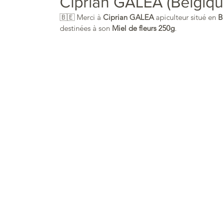
Ciprian GALEA (Belgiqu
🇧🇪 Merci à 
Ciprian GALEA 
apiculteur situé en 
B
destinées à son 
Miel de fleurs 250g
.