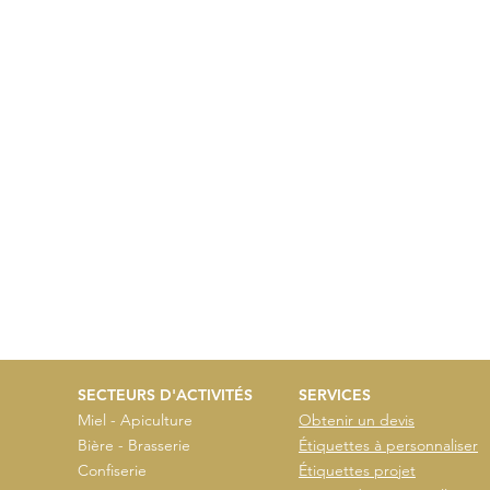
SECTEURS D'ACTIVITÉS
SERVICES
Miel - Apiculture
Obtenir un devis
Bière - Brasserie
Étiquettes à personnaliser
Confiserie
Étiquettes projet