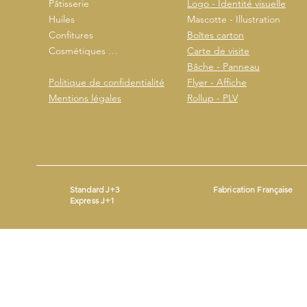
Pâtisserie
Logo - Identité visuelle
Huiles
Mascotte - Illustration
Confitures
Boîtes carton
Cosmétiques …
Carte de visite
Bâche - Panneau
Politique de confidentialité
Flyer - Affiche
Mentions légales
Rollup - PLV
Standard J+3
Fabrication Française
Express J+1
Mentions légales
- ©2026 by
- Produit avec
Wix.com
Beestickers
SIRET : 93365690200014 - Mail :
contact@beestickers.org
I Tel : 06