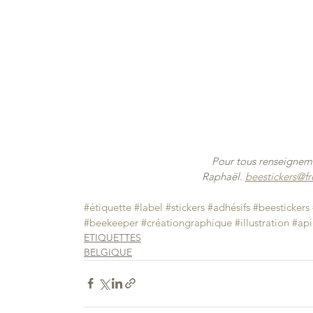
Pour tous renseigneme
Raphaël. 
beestickers@fre
#étiquette
#label
#stickers
#adhésifs
#beestickers
#beekeeper
#créationgraphique
#illustration
#api
ETIQUETTES
BELGIQUE