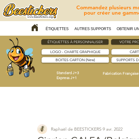
Commandez plusieurs mod
pour créer une gamme
ÉTIQUETTES
AUTRES SUPPORTS
OBTENIR UN
ÉTIQUETTES À PERSONNALISER
VOTRE PRO
LOGO - CHARTE GRAPHIQUE
CART
BOITES CARTON (New)
SUPPORTS 
Standard J+3
Fabrication Française
Express J+1
Raphaël de BEESTICKERS
9 avr. 2022