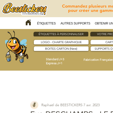
Commandez plusieurs mod
pour créer une gamme
ÉTIQUETTES
AUTRES SUPPORTS
OBTENIR UN
ÉTIQUETTES À PERSONNALISER
VOTRE PRO
LOGO - CHARTE GRAPHIQUE
CART
BOITES CARTON (New)
SUPPORTS 
Standard J+3
Fabrication Française
Express J+1
Raphaël de BEESTICKERS
7 avr. 2023