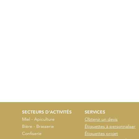
SECTEURS D'ACTIVITÉS
SERVICES
Miel - Apiculture
Obtenir un devis
Bière - Brasserie
Étiquettes à personnaliser
Confiserie
Étiquettes projet