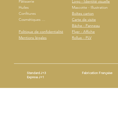
Pâtisserie
Logo - Identité visuelle
Huiles
Mascotte - Illustration
Confitures
Boîtes carton
Cosmétiques …
Carte de visite
Bâche - Panneau
Politique de confidentialité
Flyer - Affiche
Mentions légales
Rollup - PLV
Standard J+3
Fabrication Française
Express J+1
Mentions légales
- ©2026 by
- Produit avec
Wix.com
Beestickers
SIRET : 93365690200014 - Mail :
contact@beestickers.org
I Tel : 06