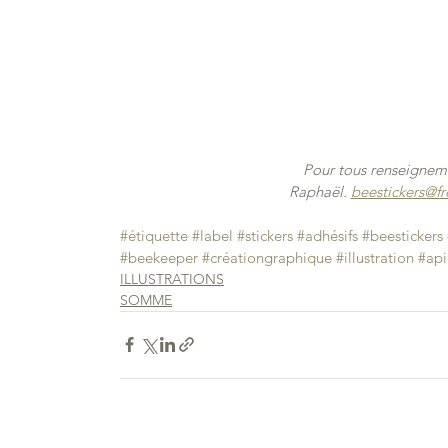
Pour tous renseigneme
Raphaël. 
beestickers@fre
#étiquette
#label
#stickers
#adhésifs
#beestickers
#beekeeper
#créationgraphique
#illustration
#api
ILLUSTRATIONS
SOMME