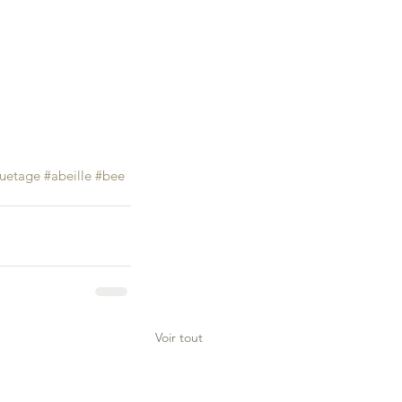
quetage
#abeille
#bee
Voir tout