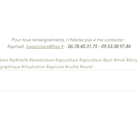
Pour tous renseignements, n'hésitez pas à me contacter :
Raphaël. 
beestickers@free.fr
 - 
06.78.40.31.75 - 09.53.38.97.84
ckers
#adhésifs
#beestickers
#apiculture
#apiculteur
#pot
#miel
#éti
ngraphique
#illustration
#apicole
#ruche
#horel