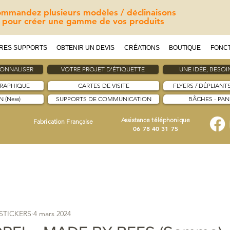
mmandez plusieurs modèles / déclinaisons
pour créer une gamme de vos produits
RES SUPPORTS
OBTENIR UN DEVIS
CRÉATIONS
BOUTIQUE
FONC
SONNALISER
VOTRE PROJET D'ÉTIQUETTE
UNE IDÉE, BESOIN
GRAPHIQUE
CARTES DE VISITE
FLYERS / DÉPLIANT
 (New)
SUPPORTS DE COMMUNICATION
BÂCHES - PA
Assistance téléphonique
Fabrication Française
06 78 40 31 75
ESTICKERS
4 mars 2024