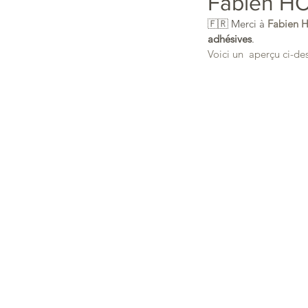
Fabien H
🇫🇷 Merci à 
Fabien 
adhésives
.
Voici un  aperçu ci-de