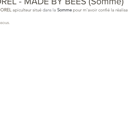
OREL - MADE BY BEES (Somme)
HOREL
apiculteur situé 
dans la 
Somme
pour m'avoir confié la réalisa
ssous.