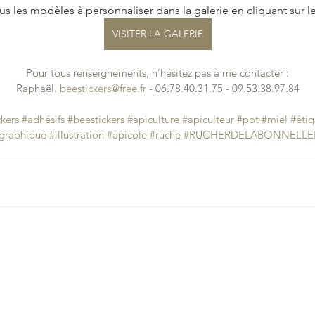
us les modèles à personnaliser dans la galerie en cliquant sur le 
VISITER LA GALERIE
Pour tous renseignements, n'hésitez pas à me contacter :
Raphaël. 
beestickers@free.fr
 - 06.78.40.31.75 - 09.53.38.97.84
ckers
#adhésifs
#beestickers
#apiculture
#apiculteur
#pot
#miel
#éti
ngraphique
#illustration
#apicole
#ruche
#RUCHERDELABONNELLE