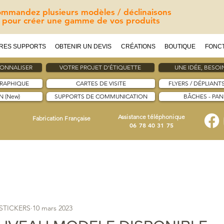
mmandez plusieurs modèles / déclinaisons
pour créer une gamme de vos produits
RES SUPPORTS
OBTENIR UN DEVIS
CRÉATIONS
BOUTIQUE
FONC
SONNALISER
VOTRE PROJET D'ÉTIQUETTE
UNE IDÉE, BESOIN
GRAPHIQUE
CARTES DE VISITE
FLYERS / DÉPLIANT
 (New)
SUPPORTS DE COMMUNICATION
BÂCHES - PA
Assistance téléphonique
Fabrication Française
06 78 40 31 75
ESTICKERS
10 mars 2023