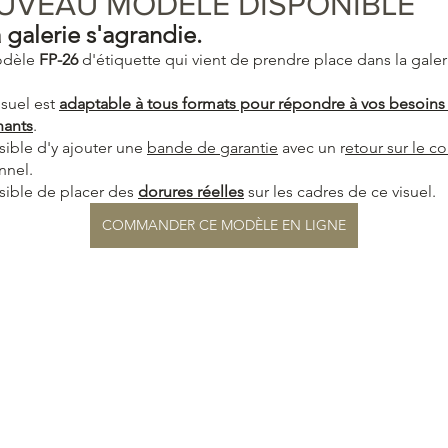
UVEAU MODELE DISPONIBLE
a galerie s'agrandie.
odèle 
FP-26
 d'étiquette qui vient de prendre place dans la galer
suel est 
adaptable à tous formats pour répondre à vos besoins 
nants
.
sible d'y ajouter une 
bande de garantie
 avec un r
etour sur le c
nnel.
sible de placer des 
dorures réelles
 sur les cadres de ce visuel.
COMMANDER CE MODÈLE EN LIGNE