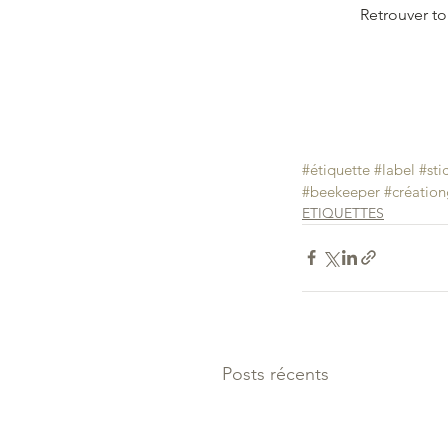
 Retrouver to
#étiquette
#label
#sti
#beekeeper
#créatio
ETIQUETTES
Posts récents