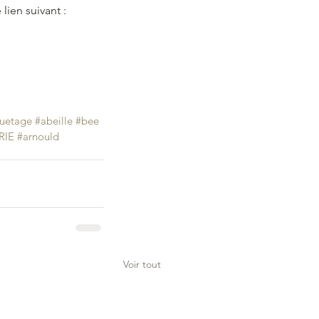
lien suivant :
quetage
#abeille
#bee
RIE
#arnould
Voir tout