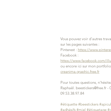
Vous pouvez voir d'autres trava
sur les pages suivantes :
Pinterest : 
https://www.pinteres
Facebook : 
https://www.facebook.com/illus
ou encore ici sur mon portfolio 
creanima.graphic.free.fr
Pour toutes questions, n'hésite
Raphaël. beestickers@free.fr - 
09.53.38.97.84
#étiquette
#beestickers
#apicu
#adhésifs
#miel
#étiquetage
#