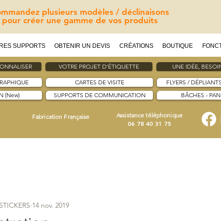
mmandez plusieurs modèles / déclinaisons
pour créer une gamme de vos produits
RES SUPPORTS
OBTENIR UN DEVIS
CRÉATIONS
BOUTIQUE
FONC
SONNALISER
VOTRE PROJET D'ÉTIQUETTE
UNE IDÉE, BESOIN
GRAPHIQUE
CARTES DE VISITE
FLYERS / DÉPLIANT
 (New)
SUPPORTS DE COMMUNICATION
BÂCHES - PA
Assistance téléphonique
Fabrication Française
06 78 40 31 75
ESTICKERS
14 nov. 2019