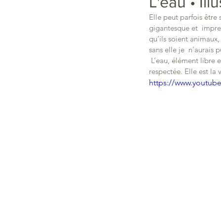
L'eau • Ill
Elle peut parfois être
gigantesque et  impres
qu’ils soient animaux
sans elle je  n’aurais 
 L’eau, élément libre et essentiel à nos vies, une ressource inestimable, et malheureusement  trop peu 
respectée. Elle est la 
https://www.yout