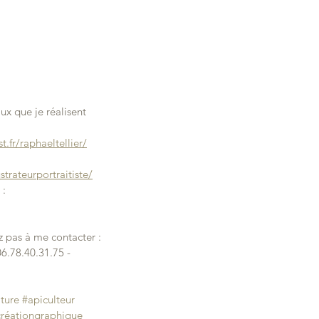
ux que je réalisent 
t.fr/raphaeltellier/
trateurportraitiste/
: 
z pas à me contacter : 
06.78.40.31.75 - 
lture
#apiculteur
créationgraphique