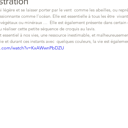
ustration
 si légère et se laisser porter par le vent  comme les abeilles, ou rep
sionnante comme l’océan. Elle est essentielle à tous les être  vivants
, végétaux ou minéraux …  Elle est également présente dans certain 
pu réaliser cette petite séquence de croquis au lavis.
vie et durant ces instants avec  quelques couleurs, la vie est égalemen
ube.com/watch?v=KxAWwnPbDZU