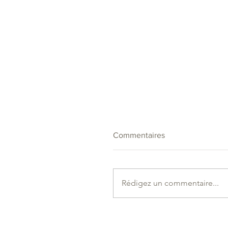
Commentaires
Rédigez un commentaire...
Eve DESCHAMPS - LE
RUCHER DES BIKERS